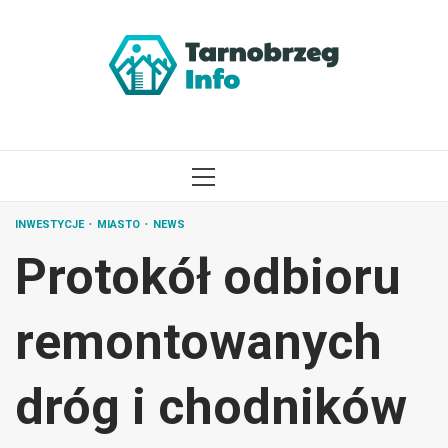
Przejdź
do
treści
MENU
GŁÓWNE
INWESTYCJE
MIASTO
NEWS
Protokół odbioru
remontowanych
dróg i chodników