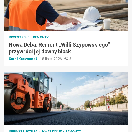
INWESTYCJE
REMONTY
Nowa Dęba: Remont „Willi Szypowskiego”
przywróci jej dawny blask
Karol Kaczmarek
18 lipca 2026
81
INFRASTRUKTURA
INWESTYCJE
REMONTY