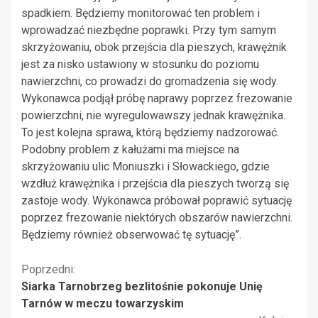
spadkiem. Będziemy monitorować ten problem i
wprowadzać niezbędne poprawki. Przy tym samym
skrzyżowaniu, obok przejścia dla pieszych, krawężnik
jest za nisko ustawiony w stosunku do poziomu
nawierzchni, co prowadzi do gromadzenia się wody.
Wykonawca podjął próbę naprawy poprzez frezowanie
powierzchni, nie wyregulowawszy jednak krawężnika.
To jest kolejna sprawa, którą będziemy nadzorować.
Podobny problem z kałużami ma miejsce na
skrzyżowaniu ulic Moniuszki i Słowackiego, gdzie
wzdłuż krawężnika i przejścia dla pieszych tworzą się
zastoje wody. Wykonawca próbował poprawić sytuację
poprzez frezowanie niektórych obszarów nawierzchni.
Będziemy również obserwować tę sytuację”.
Kontynuuj
Poprzedni:
Siarka Tarnobrzeg bezlitośnie pokonuje Unię
czytanie
Tarnów w meczu towarzyskim