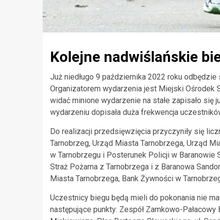
Kolejne nadwiślańskie bi
Już niedługo 9 października 2022 roku odbędzie s
Organizatorem wydarzenia jest Miejski Ośrodek Sp
widać minione wydarzenie na stałe zapisało się 
wydarzeniu dopisała duża frekwencja uczestników
Do realizacji przedsięwzięcia przyczyniły się lic
Tarnobrzeg, Urząd Miasta Tarnobrzega, Urząd Mi
w Tarnobrzegu i Posterunek Policji w Baranowie
Straż Pożarna z Tarnobrzega i z Baranowa Sando
Miasta Tarnobrzega, Bank Żywności w Tarnobrzeg
Uczestnicy biegu będą mieli do pokonania nie ma
następujące punkty: Zespół Zamkowo-Pałacowy Ba