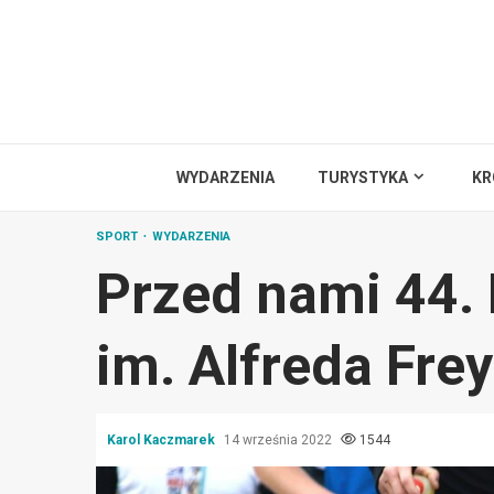
Przejdź
do
treści
WYDARZENIA
TURYSTYKA
KR
SPORT
WYDARZENIA
Przed nami 44. 
im. Alfreda Fre
Karol Kaczmarek
14 września 2022
1544