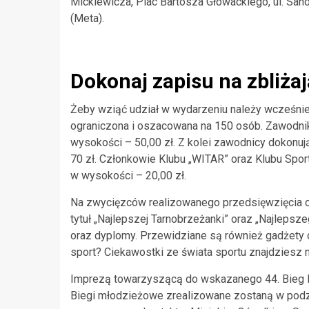
Mickiewicza, Plac Bartosza Głowackiego, ul. Sa
(Meta).
Dokonaj zapisu na zbliżają
Żeby wziąć udział w wydarzeniu należy wcześnie
ograniczona i oszacowana na 150 osób. Zawodnik
wysokości – 50,00 zł. Z kolei zawodnicy dokonu
70 zł. Członkowie Klubu „WITAR” oraz Klubu Spor
w wysokości – 20,00 zł.
Na zwycięzców realizowanego przedsięwzięcia cz
tytuł „Najlepszej Tarnobrzeżanki” oraz „Najlepsze
oraz dyplomy. Przewidziane są również gadżety
sport? Ciekawostki ze świata sportu znajdziesz 
Imprezą towarzyszącą do wskazanego 44. Bieg N
Biegi młodzieżowe zrealizowane zostaną w podzi