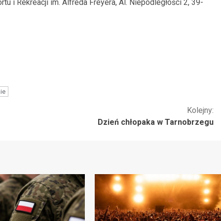
 i Rekreacji im. Alfreda Freyera, Al. Niepodległości 2, 39-
ie
Kolejny:
Dzień chłopaka w Tarnobrzegu