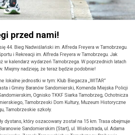
egi przed nami!
ię 44. Bieg Nadwiślański im. Alfreda Freyera w Tarnobrzegu.
ortu i Rekreacji im. Alfreda Freyera w Tarnobrzegu. Jak
już w kalendarz wydarzeń Tarnobrzega. W poprzednich latach
. Miejmy nadzieję, że teraz będzie podobnie!
zne lokalne jednostki w tym: Klub Biegacza „WITAR”
asta i Gminy Baranów Sandomierski, Komenda Miejska Policji
 Sandomierskim, Ognisko TKKF Siarka Tarnobrzeg, Ochotnicza
mierskiego, Tarnobrzeski Dom Kultury, Muzeum Historyczne
u, Tarnobrzeskie szkoły.
ły dystans, który oszacowany został na 15 km. Trasa obejmuje
ranowie Sandomierskim (Start), ul. Wisłostrada, ul. Adama