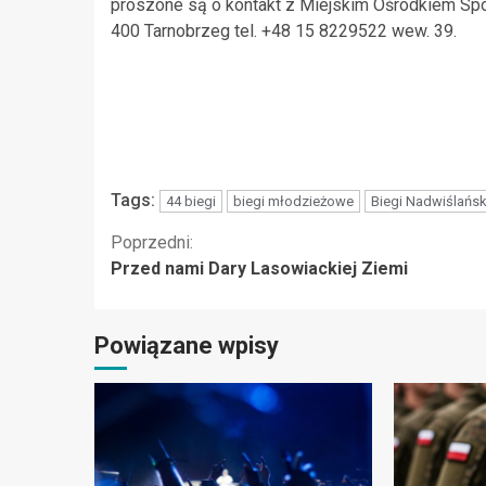
proszone są o kontakt z Miejskim Ośrodkiem Sportu
400 Tarnobrzeg tel. +48 15 8229522 wew. 39.
Tags:
44 biegi
biegi młodzieżowe
Biegi Nadwiślańsk
Kontynuuj
Poprzedni:
Przed nami Dary Lasowiackiej Ziemi
czytanie
Powiązane wpisy