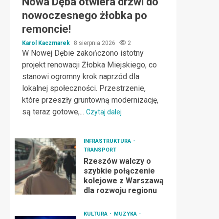
Nowa Dęba otwiera drzwi do
nowoczesnego żłobka po
remoncie!
Karol Kaczmarek
8 sierpnia 2026
2
W Nowej Dębie zakończono istotny
projekt renowacji Żłobka Miejskiego, co
stanowi ogromny krok naprzód dla
lokalnej społeczności. Przestrzenie,
które przeszły gruntowną modernizację,
są teraz gotowe,...
Czytaj dalej
INFRASTRUKTURA
TRANSPORT
Rzeszów walczy o
szybkie połączenie
kolejowe z Warszawą
dla rozwoju regionu
KULTURA
MUZYKA