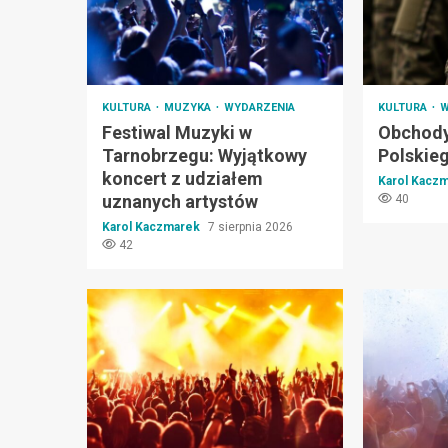
KULTURA
MUZYKA
WYDARZENIA
KULTURA
W
Festiwal Muzyki w
Obchody
Tarnobrzegu: Wyjątkowy
Polskie
koncert z udziałem
Karol Kacz
uznanych artystów
40
Karol Kaczmarek
7 sierpnia 2026
42