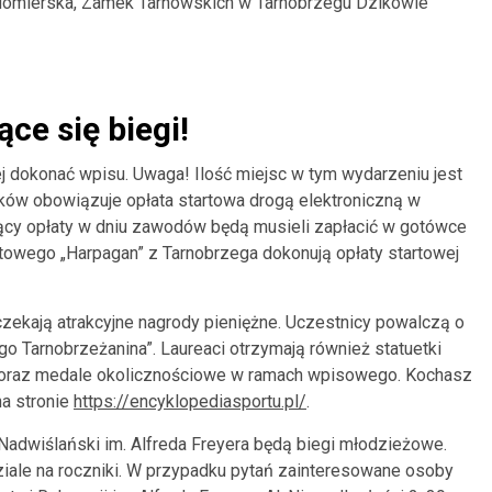
ndomierska, Zamek Tarnowskich w Tarnobrzegu Dzikowie
ce się biegi!
j dokonać wpisu. Uwaga! Ilość miejsc w tym wydarzeniu jest
ów obowiązuje opłata startowa drogą elektroniczną w
jący opłaty w dniu zawodów będą musieli zapłacić w gotówce
towego „Harpagan” z Tarnobrzega dokonują opłaty startowej
ekają atrakcyjne nagrody pieniężne. Uczestnicy powalczą o
go Tarnobrzeżanina”. Laureaci otrzymają również statuetki
 oraz medale okolicznościowe w ramach wpisowego. Kochasz
na stronie
https://encyklopediasportu.pl/
.
adwiślański im. Alfreda Freyera będą biegi młodzieżowe.
ale na roczniki. W przypadku pytań zainteresowane osoby