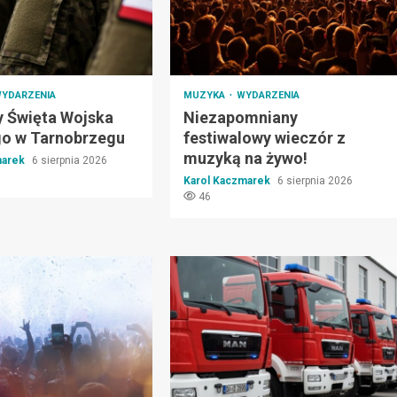
YDARZENIA
MUZYKA
WYDARZENIA
 Święta Wojska
Niezapomniany
go w Tarnobrzegu
festiwalowy wieczór z
muzyką na żywo!
marek
6 sierpnia 2026
Karol Kaczmarek
6 sierpnia 2026
46