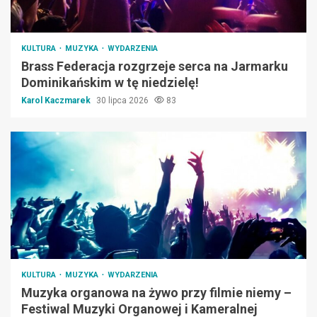
KULTURA
MUZYKA
WYDARZENIA
Brass Federacja rozgrzeje serca na Jarmarku
Dominikańskim w tę niedzielę!
Karol Kaczmarek
30 lipca 2026
83
KULTURA
MUZYKA
WYDARZENIA
Muzyka organowa na żywo przy filmie niemy –
Festiwal Muzyki Organowej i Kameralnej