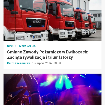
SPORT
WYDARZENIA
Gminne Zawody Pożarnicze w Dwikozach:
Zacięta rywalizacja i triumfatorzy
Karol Kaczmarek
3 sierpnia 2026
50