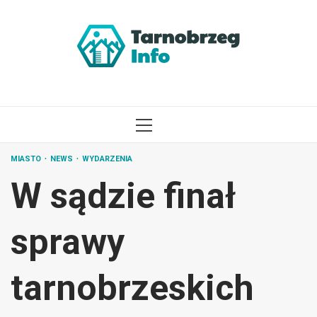
Przejdź
do
treści
MENU
GŁÓWNE
MIASTO
NEWS
WYDARZENIA
W sądzie finał
sprawy
tarnobrzeskich