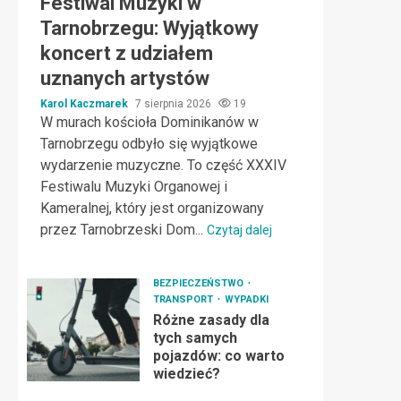
Festiwal Muzyki w
Tarnobrzegu: Wyjątkowy
koncert z udziałem
uznanych artystów
Karol Kaczmarek
7 sierpnia 2026
19
W murach kościoła Dominikanów w
Tarnobrzegu odbyło się wyjątkowe
wydarzenie muzyczne. To część XXXIV
Festiwalu Muzyki Organowej i
Kameralnej, który jest organizowany
przez Tarnobrzeski Dom...
Czytaj dalej
BEZPIECZEŃSTWO
TRANSPORT
WYPADKI
Różne zasady dla
tych samych
pojazdów: co warto
wiedzieć?