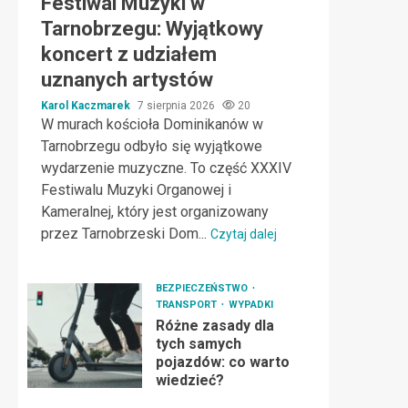
Festiwal Muzyki w
Tarnobrzegu: Wyjątkowy
koncert z udziałem
uznanych artystów
Karol Kaczmarek
7 sierpnia 2026
20
W murach kościoła Dominikanów w
Tarnobrzegu odbyło się wyjątkowe
wydarzenie muzyczne. To część XXXIV
Festiwalu Muzyki Organowej i
Kameralnej, który jest organizowany
przez Tarnobrzeski Dom...
Czytaj dalej
BEZPIECZEŃSTWO
TRANSPORT
WYPADKI
Różne zasady dla
tych samych
pojazdów: co warto
wiedzieć?