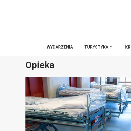
Przejdź
do
treści
WYDARZENIA
TURYSTYKA
KR
Opieka